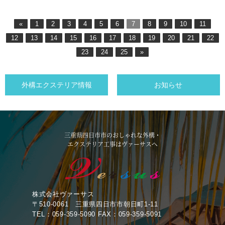
«
1
2
3
4
5
6
7
8
9
10
11
12
13
14
15
16
17
18
19
20
21
22
23
24
25
»
外構エクステリア情報
お知らせ
三重県四日市市のおしゃれな外構・
エクステリア工事はヴァーサスへ
株式会社ヴァーサス
〒510-0061 三重県四日市市朝日町1-11
TEL：059-359-5090 FAX：059-359-5091