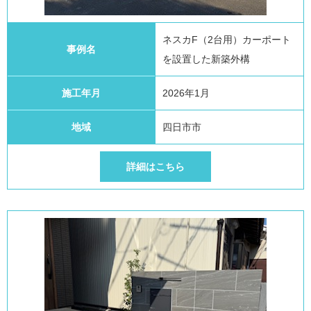
ネスカF（2台用）カーポート
事例名
を設置した新築外構
施工年月
2026年1月
地域
四日市市
詳細はこちら