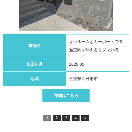
サンルームとカーポートで快
事例名
適空間を叶えるモダン外構
施工年月
2025.09
地域
三重県四日市市
詳細はこちら
1
2
3
4
»